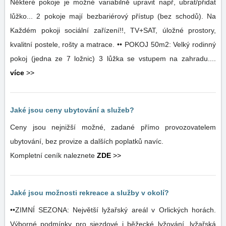
Některé pokoje je možné variabilně upravit např, ubrat/přidat
lůžko... 2 pokoje mají bezbariérový přístup (bez schodů). Na
Každém pokoji sociální zařízení!!, TV+SAT, úložné prostory,
kvalitní postele, rošty a matrace. •• POKOJ 50m2: Velký rodinný
pokoj (jedna ze 7 ložnic) 3 lůžka se vstupem na zahradu....
více
>>
Jaké jsou ceny ubytování a služeb?
Ceny jsou nejnižší možné, zadané přímo provozovatelem
ubytování, bez provize a dalších poplatků navíc.
Kompletní ceník naleznete
ZDE
>>
Jaké jsou možnosti rekreace a služby v okolí?
••ZIMNÍ SEZONA: Největší lyžařský areál v Orlických horách.
Výborné podmínky pro sjezdové i běžecké lyžování, lyžařská