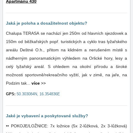
Apartmánu 430
Jaká je poloha a dosažitelnost objektu?
Chalupa TERASA se nachází jen 250m od hlavních sjezdovek a
150m od běžkařských popř. turistických a cyklo tras lyžařského
areálu Deštné O.h., přitom na klidném a nerušeném místě s
nádherným panoramatickým výhledem na Orlické hory, lesy a
celý lyžařský areál. S ohledem na okolní přírodu a široké
možnosti sportovně/rekreačního vyžití, jak v zimě, na jaře, na
Podzim tak...
více
>>
GPS:
50.303084N, 16.354836E
Jaké je vybavení a poskytované služby?
•• POKOJE/LOŽNICE: 7x ložnice (5x 2-lůžková, 2x 3-lůžková)