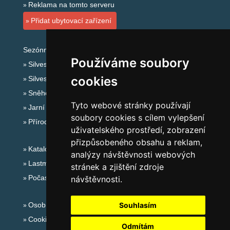
Reklama na tomto serveru
Přidat ubytovací zařízení
Sezónní odkazy:
Používáme soubory
Silvester Orlické hory
cookies
Silvestr na horách 2025/26
Sněhové zpravodajství
Tyto webové stránky používají
Jarní prázdniny 2027
soubory cookies s cílem vylepšení
Přírodní koupaliště
uživatelského prostředí, zobrazení
přizpůsobeného obsahu a reklam,
Katalog ubytování Orlické hory
analýzy návštěvnosti webových
Lastminute Orlické hory
stránek a zjištění zdroje
Počasí na horách
návštěvnosti.
Osobní údaje
Souhlasím
Cookies
Odmítám