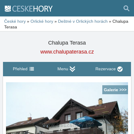
České hory
»
Orlické hory
»
Deštné v Orlických horách
»
Chalupa
Terasa
Chalupa Terasa
www.chalupaterasa.cz
Přehled
Menu
Rezervace
Galerie >>>