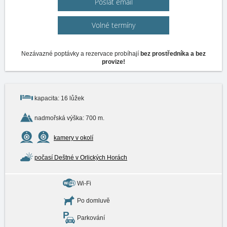
Poslat email
Volné termíny
Nezávazné poptávky a rezervace probíhají
bez prostředníka a bez
provize!
kapacita: 16 lůžek
nadmořská výška: 700 m.
kamery v okolí
počasí Deštné v Orlických Horách
Wi-Fi
Po domluvě
Parkování