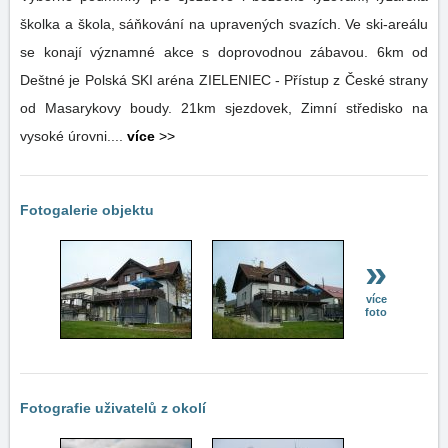
školka a škola, sáňkování na upravených svazích. Ve ski-areálu
se konají významné akce s doprovodnou zábavou. 6km od
Deštné je Polská SKI aréna ZIELENIEC - Přístup z České strany
od Masarykovy boudy. 21km sjezdovek, Zimní středisko na
vysoké úrovni....
více
>>
Fotogalerie objektu
»
více
foto
Fotografie uživatelů z okolí