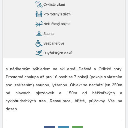
Cyklisté vítáni
Pro rodiny s dětmi
Nekuřácký objekt
Sauna
Bezbariérové
U lyžařských vleků
s nádherným výhledem na ski areál Deštné a Orlické hory.
Prostorná chalupa až pro 16 osob se 7 pokoji (pokoje s vlastním
soc. zařízením) saunou, lyžárnou. Objekt se nachází jen 250m
od hlavních sjezdovek a 150m od běžkařských a
cyklo/turistických tras. Restaurace, hřiště, půjčovny...Vše na
dosah