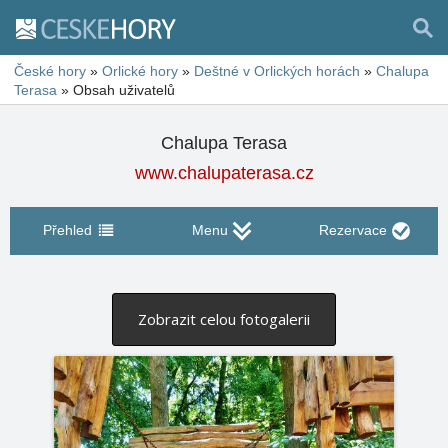
České hory
»
Orlické hory
»
Deštné v Orlických horách
»
Chalupa
Terasa
»
Obsah uživatelů
Chalupa Terasa
www.chalupaterasa.cz
Přehled
Menu
Rezervace
Zobrazit celou fotogalerii