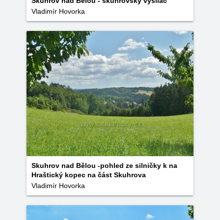
Skuhrov nad Bělou - skuhrovský vysílač
Vladimír Hovorka
Skuhrov nad Bělou -pohled ze silničky k na
Hraštický kopec na část Skuhrova
Vladimír Hovorka