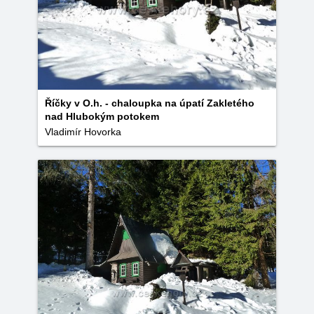
Říčky v O.h. - chaloupka na úpatí Zakletého
nad Hlubokým potokem
Vladimír Hovorka