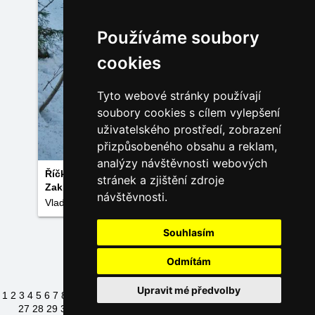
Používáme soubory
cookies
Tyto webové stránky používají
soubory cookies s cílem vylepšení
uživatelského prostředí, zobrazení
přizpůsobeného obsahu a reklam,
analýzy návštěvnosti webových
Říčky v O.h. - Hluboký potok na úpatí
stránek a zjištění zdroje
Zakletého
návštěvnosti.
Vladimír Hovorka
Souhlasím
Načíst další fotky
Odmítám
Upravit mé předvolby
1
2
3
4
5
6
7
8
9
10
11
12
13
14
15
16
17
18
19
20
21
22
23
24
25
26
27
28
29
30
31
32
33
34
35
36
37
38
39
40
41
42
43
44
45
46