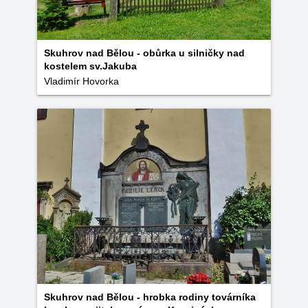
Skuhrov nad Bělou - obůrka u silničky nad
kostelem sv.Jakuba
Vladimír Hovorka
Skuhrov nad Bělou - hrobka rodiny továrníka